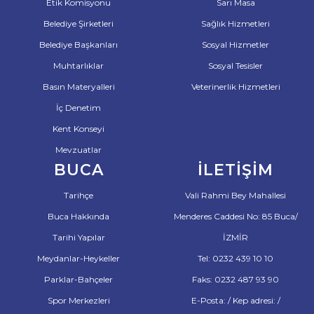
Etik Komisyonu
Sarı Masa
Belediye Şirketleri
Sağlık Hizmetleri
Belediye Başkanları
Sosyal Hizmetler
Muhtarlıklar
Sosyal Tesisler
Basın Materyalleri
Veterinerlik Hizmetleri
İç Denetim
Kent Konseyi
Mevzuatlar
BUCA
İLETIŞIM
Tarihçe
Vali Rahmi Bey Mahallesi
Buca Hakkında
Menderes Caddesi No: 85 Buca/
Tarihi Yapılar
İZMİR
Meydanlar-Heykeller
Tel: 0232 439 10 10
Parklar-Bahçeler
Faks: 0232 487 93 90
Spor Merkezleri
E-Posta: / Kep adresi: /