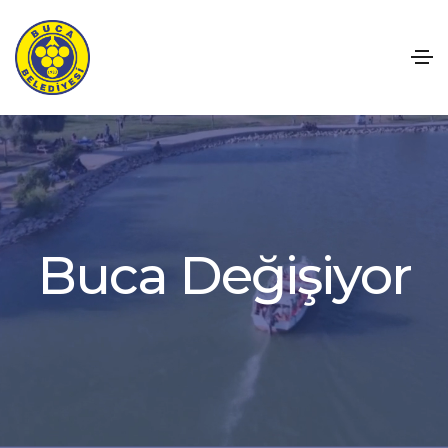
B
u
c
a
D
e
ğ
i
ş
i
y
o
r