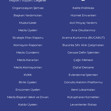
Misyon / Vizyon / Değerler
Organizasyon Şeması
Kalite Politikası
Başkan Yardımcıları
Hizmet Envanteri
Müdürlükler
Acil İhtiyaç Yardımı
Meclis Üyeleri
Ana Okullarımız
Stratejik Plan Raporu
Arama Kurtarma (BUCAKUT)
Komisyon Raporları
Buca'da Sıfır Atık Çalışmaları
Meclis Gündemi
Cenaze Defin İşlemleri
Meclis Kararları
Çağrı Merkezi
Meclis Komisyonları
Dijital Dersane
KVKK
Evlendirme İşlemleri
Birlik Üyeleri
Gönüllü Katılım Platformu
Encümen Üyeleri
Kent Lokantaları
Meclis Başkan Vekili ve Divan
Kütüphane Hizmetleri
Katibi Üyeleri
Levantenler Rotası