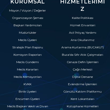
KURUMSAL
HIZMETLERIMI
Z
Misyon / Vizyon / Değerler
Organizasyon Şeması
Kalite Politikası
Başkan Yardımcıları
Hizmet Envanteri
Müdürlükler
Acil İhtiyaç Yardımı
Meclis Üyeleri
Ana Okullarımız
Stratejik Plan Raporu
Arama Kurtarma (BUCAKUT)
Komisyon Raporları
Buca'da Sıfır Atık Çalışmaları
Meclis Gündemi
Cenaze Defin İşlemleri
Meclis Kararları
Çağrı Merkezi
Meclis Komisyonları
Dijital Dersane
KVKK
Evlendirme İşlemleri
Birlik Üyeleri
Gönüllü Katılım Platformu
Encümen Üyeleri
Kent Lokantaları
Meclis Başkan Vekili ve Divan
Kütüphane Hizmetleri