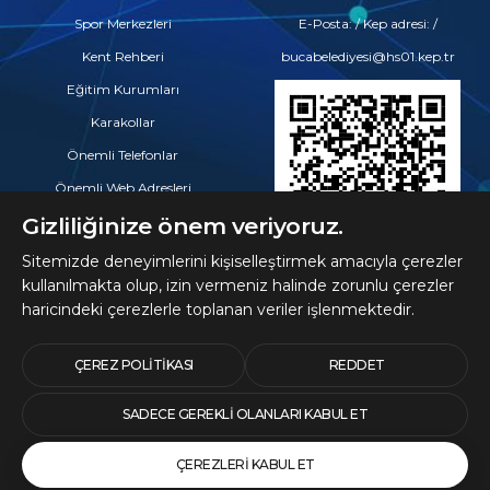
Spor Merkezleri
E-Posta: / Kep adresi: /
Kent Rehberi
bucabelediyesi@hs01.kep.tr
Eğitim Kurumları
Karakollar
Önemli Telefonlar
Önemli Web Adresleri
Eczaneler
Gizliliğinize önem veriyoruz.
Hastaneler ve Tıp Merkezleri
Sitemizde deneyimlerini kişiselleştirmek amacıyla çerezler
kullanılmakta olup, izin vermeniz halinde zorunlu çerezler
haricindeki çerezlerle toplanan veriler işlenmektedir.
© 2026 Telif Hakları
Buca Belediyesine Aittir
ÇEREZ POLITIKASI
REDDET
SADECE GEREKLI OLANLARI KABUL ET
ÇEREZLERI KABUL ET