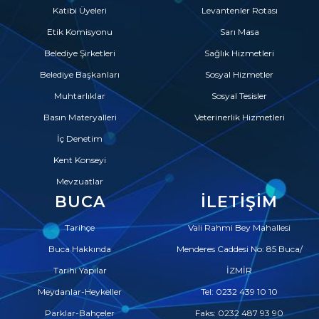
Katibi Üyeleri
Levantenler Rotası
Etik Komisyonu
Sarı Masa
Belediye Şirketleri
Sağlık Hizmetleri
Belediye Başkanları
Sosyal Hizmetler
Muhtarlıklar
Sosyal Tesisler
Basın Materyalleri
Veterinerlik Hizmetleri
İç Denetim
Kent Konseyi
Mevzuatlar
BUCA
İLETIŞIM
Tarihçe
Vali Rahmi Bey Mahallesi
Buca Hakkında
Menderes Caddesi No: 85 Buca/
Tarihi Yapılar
İZMİR
Meydanlar-Heykeller
Tel: 0232 439 10 10
Parklar-Bahçeler
Faks: 0232 487 93 90