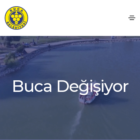
B
u
c
a
D
e
ğ
i
ş
i
y
o
r