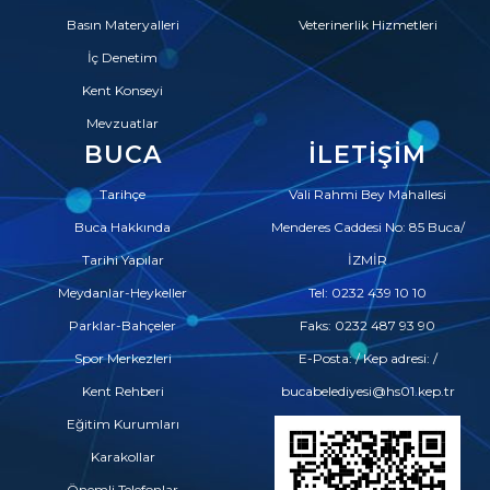
Basın Materyalleri
Veterinerlik Hizmetleri
İç Denetim
Kent Konseyi
Mevzuatlar
BUCA
İLETIŞIM
Tarihçe
Vali Rahmi Bey Mahallesi
Buca Hakkında
Menderes Caddesi No: 85 Buca/
Tarihi Yapılar
İZMİR
Meydanlar-Heykeller
Tel: 0232 439 10 10
Parklar-Bahçeler
Faks: 0232 487 93 90
Spor Merkezleri
E-Posta: / Kep adresi: /
Kent Rehberi
bucabelediyesi@hs01.kep.tr
Eğitim Kurumları
Karakollar
Önemli Telefonlar