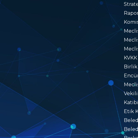
Strat
Rapo
Komis
Mecl
Mecli
Mecli
KVKK
Birlik
Encü
Mecli
Vekil
Katib
Etik 
Beled
Beled