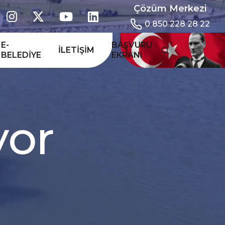
Çözüm Merkezi
0 850 228 28 22
E-
BAŞVURU
İLETIŞIM
BELEDIYE
EKRANI