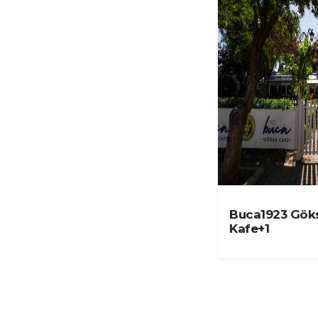
Buca1923 Gök
Kafe+1