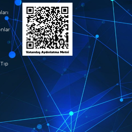
ları
nlar
 Tıp