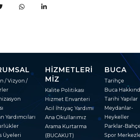
RUMSAL
HIZMETLERI
BUCA
MIZ
n / Vizyon /
Tarihçe
ler
Buca Hakkın
Kalite Politikası
nizasyon
Tarihi Yapılar
Hizmet Envanteri
sı
Meydanlar-
Acil İhtiyaç Yardımı
n Yardımcıları
Heykeller
Ana Okullarımız
rlükler
Parklar-Bahçe
Arama Kurtarma
s Üyeleri
Spor Merkezle
(BUCAKUT)