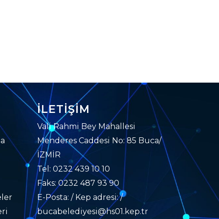
İLETIŞIM
Vali Rahmi Bey Mahallesi
da
Menderes Caddesi No: 85 Buca/
İZMİR
Tel: 0232 439 10 10
Faks: 0232 487 93 90
ler
E-Posta: / Kep adresi: /
ri
bucabelediyesi@hs01.kep.tr