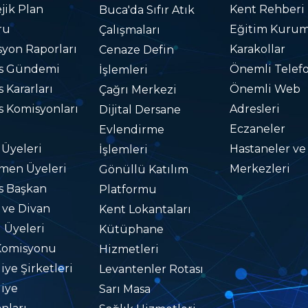
ejik Plan
Kent Rehberi
Buca'da Sıfır Atık
ru
Eğitim Kurum
Çalışmaları
yon Raporları
Karakollar
Cenaze Defin
is Gündemi
Önemli Telefo
İşlemleri
s Kararları
Önemli Web
Çağrı Merkezi
s Komisyonları
Adresleri
Dijital Dersane
Eczaneler
Evlendirme
 Üyeleri
Hastaneler ve
İşlemleri
men Üyeleri
Merkezleri
Gönüllü Katılım
s Başkan
Platformu
i ve Divan
Kent Lokantaları
i Üyeleri
Kütüphane
Komisyonu
Hizmetleri
iye Şirketleri
Levantenler Rotası
iye
Sarı Masa