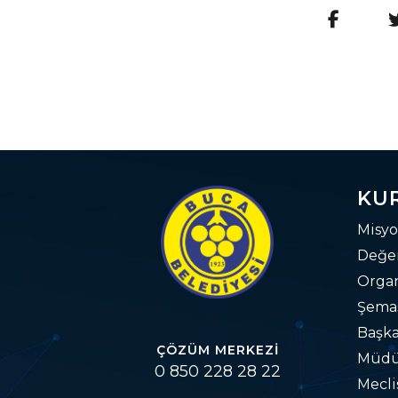
KU
Misyo
Değer
Orga
Şema
Başka
ÇÖZÜM MERKEZI
Müdü
0 850 228 28 22
Mecli