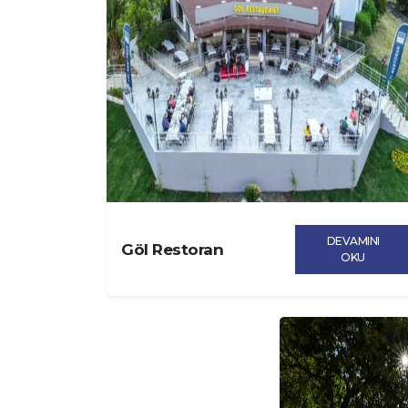
DEVAMINI
Göl Restoran
OKU