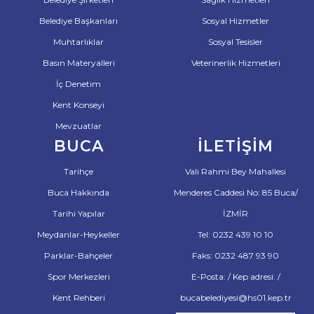
Belediye Başkanları
Sosyal Hizmetler
Muhtarlıklar
Sosyal Tesisler
Basın Materyalleri
Veterinerlik Hizmetleri
İç Denetim
Kent Konseyi
Mevzuatlar
BUCA
İLETIŞIM
Tarihçe
Vali Rahmi Bey Mahallesi
Buca Hakkında
Menderes Caddesi No: 85 Buca/
Tarihi Yapılar
İZMİR
Meydanlar-Heykeller
Tel: 0232 439 10 10
Parklar-Bahçeler
Faks: 0232 487 93 90
Spor Merkezleri
E-Posta: / Kep adresi: /
Kent Rehberi
bucabelediyesi@hs01.kep.tr