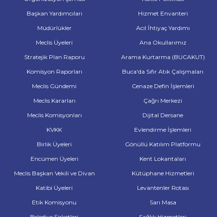
Başkan Yardımcıları
Hizmet Envanteri
Müdürlükler
Acil İhtiyaç Yardımı
Meclis Üyeleri
Ana Okullarımız
Stratejik Plan Raporu
Arama Kurtarma (BUCAKUT)
Komisyon Raporları
Buca'da Sıfır Atık Çalışmaları
Meclis Gündemi
Cenaze Defin İşlemleri
Meclis Kararları
Çağrı Merkezi
Meclis Komisyonları
Dijital Dersane
KVKK
Evlendirme İşlemleri
Birlik Üyeleri
Gönüllü Katılım Platformu
Encümen Üyeleri
Kent Lokantaları
Meclis Başkan Vekili ve Divan
Kütüphane Hizmetleri
Katibi Üyeleri
Levantenler Rotası
Etik Komisyonu
Sarı Masa
Belediye Şirketleri
Sağlık Hizmetleri