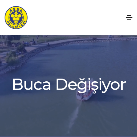
B
u
c
a
D
e
ğ
i
ş
i
y
o
r