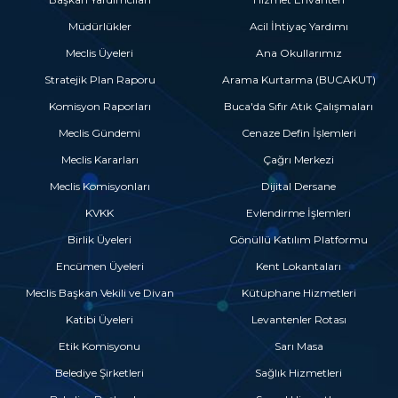
Müdürlükler
Acil İhtiyaç Yardımı
Meclis Üyeleri
Ana Okullarımız
Stratejik Plan Raporu
Arama Kurtarma (BUCAKUT)
Komisyon Raporları
Buca'da Sıfır Atık Çalışmaları
Meclis Gündemi
Cenaze Defin İşlemleri
Meclis Kararları
Çağrı Merkezi
Meclis Komisyonları
Dijital Dersane
KVKK
Evlendirme İşlemleri
Birlik Üyeleri
Gönüllü Katılım Platformu
Encümen Üyeleri
Kent Lokantaları
Meclis Başkan Vekili ve Divan
Kütüphane Hizmetleri
Katibi Üyeleri
Levantenler Rotası
Etik Komisyonu
Sarı Masa
Belediye Şirketleri
Sağlık Hizmetleri