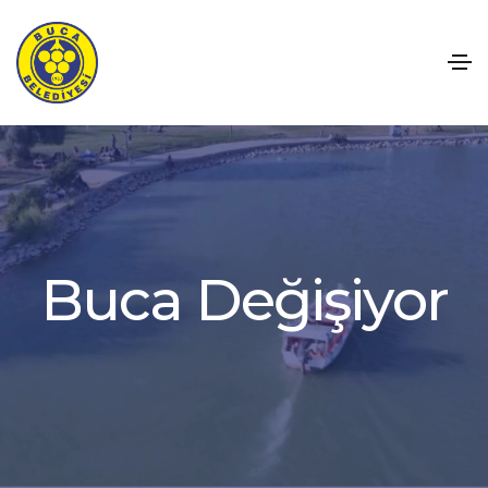
r
o
y