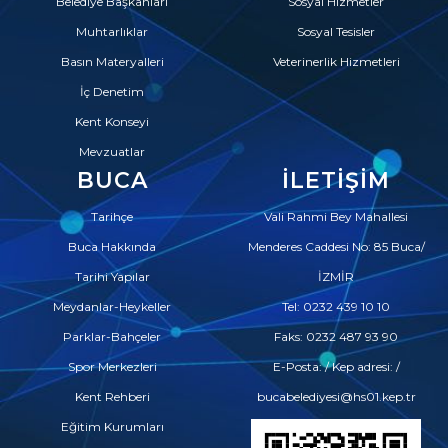
Belediye Başkanları
Sosyal Hizmetler
Muhtarlıklar
Sosyal Tesisler
Basın Materyalleri
Veterinerlik Hizmetleri
İç Denetim
Kent Konseyi
Mevzuatlar
BUCA
İLETIŞIM
Tarihçe
Vali Rahmi Bey Mahallesi
Buca Hakkında
Menderes Caddesi No: 85 Buca/
Tarihi Yapılar
İZMİR
Meydanlar-Heykeller
Tel: 0232 439 10 10
Parklar-Bahçeler
Faks: 0232 487 93 90
Spor Merkezleri
E-Posta: / Kep adresi: /
Kent Rehberi
bucabelediyesi@hs01.kep.tr
Eğitim Kurumları