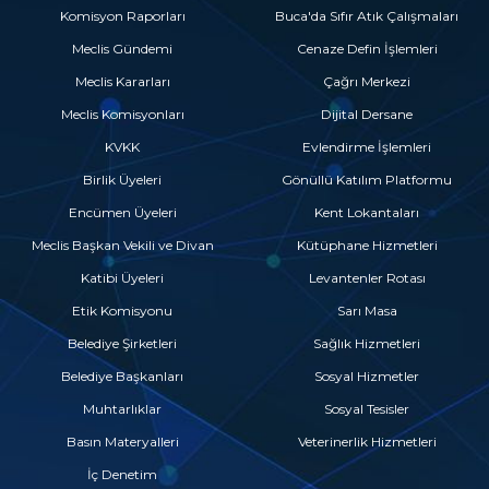
Komisyon Raporları
Buca'da Sıfır Atık Çalışmaları
Meclis Gündemi
Cenaze Defin İşlemleri
Meclis Kararları
Çağrı Merkezi
Meclis Komisyonları
Dijital Dersane
KVKK
Evlendirme İşlemleri
Birlik Üyeleri
Gönüllü Katılım Platformu
Encümen Üyeleri
Kent Lokantaları
Meclis Başkan Vekili ve Divan
Kütüphane Hizmetleri
Katibi Üyeleri
Levantenler Rotası
Etik Komisyonu
Sarı Masa
Belediye Şirketleri
Sağlık Hizmetleri
Belediye Başkanları
Sosyal Hizmetler
Muhtarlıklar
Sosyal Tesisler
Basın Materyalleri
Veterinerlik Hizmetleri
İç Denetim