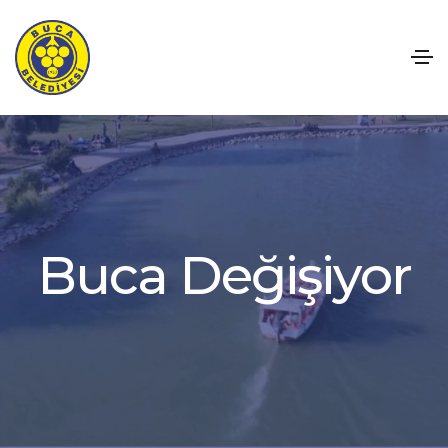
c
a
D
e
ğ
i
ş
i
y
o
r
u
B