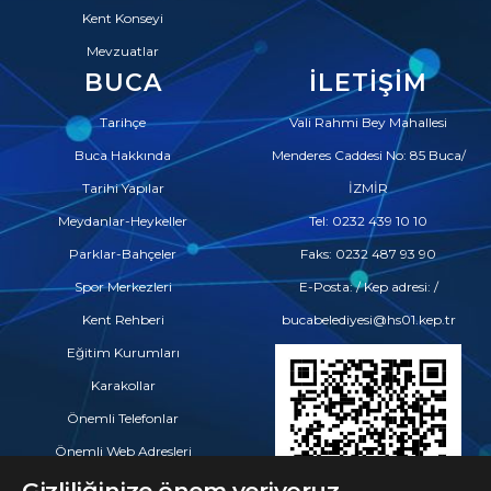
Kent Konseyi
Mevzuatlar
BUCA
İLETIŞIM
Tarihçe
Vali Rahmi Bey Mahallesi
Buca Hakkında
Menderes Caddesi No: 85 Buca/
Tarihi Yapılar
İZMİR
Meydanlar-Heykeller
Tel: 0232 439 10 10
Parklar-Bahçeler
Faks: 0232 487 93 90
Spor Merkezleri
E-Posta: / Kep adresi: /
Kent Rehberi
bucabelediyesi@hs01.kep.tr
Eğitim Kurumları
Karakollar
Önemli Telefonlar
Önemli Web Adresleri
Eczaneler
Gizliliğinize önem veriyoruz.