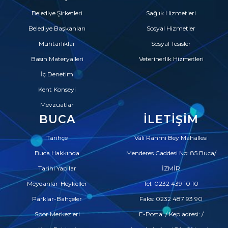
Belediye Şirketleri
Sağlık Hizmetleri
Belediye Başkanları
Sosyal Hizmetler
Muhtarlıklar
Sosyal Tesisler
Basın Materyalleri
Veterinerlik Hizmetleri
İç Denetim
Kent Konseyi
Mevzuatlar
BUCA
İLETIŞIM
Tarihçe
Vali Rahmi Bey Mahallesi
Buca Hakkında
Menderes Caddesi No: 85 Buca/
Tarihi Yapılar
İZMİR
Meydanlar-Heykeller
Tel: 0232 439 10 10
Parklar-Bahçeler
Faks: 0232 487 93 90
Spor Merkezleri
E-Posta: / Kep adresi: /