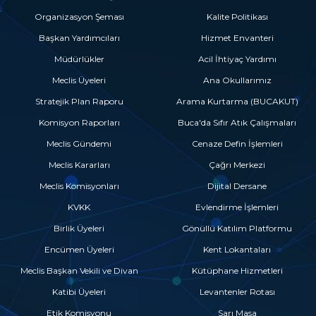
Organizasyon Şeması
Kalite Politikası
Başkan Yardımcıları
Hizmet Envanteri
Müdürlükler
Acil İhtiyaç Yardımı
Meclis Üyeleri
Ana Okullarımız
Stratejik Plan Raporu
Arama Kurtarma (BUCAKUT)
Komisyon Raporları
Buca'da Sıfır Atık Çalışmaları
Meclis Gündemi
Cenaze Defin İşlemleri
Meclis Kararları
Çağrı Merkezi
Meclis Komisyonları
Dijital Dersane
KVKK
Evlendirme İşlemleri
Birlik Üyeleri
Gönüllü Katılım Platformu
Encümen Üyeleri
Kent Lokantaları
Meclis Başkan Vekili ve Divan
Kütüphane Hizmetleri
Katibi Üyeleri
Levantenler Rotası
Etik Komisyonu
Sarı Masa