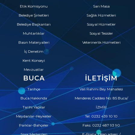
Etik Komisyonu
Sarı Masa
Belediye Şirketleri
Sağlık Hizmetleri
Belediye Başkanları
Sosyal Hizmetler
Muhtarlıklar
Sosyal Tesisler
Basın Materyalleri
Veterinerlik Hizmetleri
İç Denetim
Kent Konseyi
Mevzuatlar
BUCA
İLETIŞIM
Tarihçe
Vali Rahmi Bey Mahallesi
Buca Hakkında
Menderes Caddesi No: 85 Buca/
Tarihi Yapılar
İZMİR
Meydanlar-Heykeller
Tel: 0232 439 10 10
Parklar-Bahçeler
Faks: 0232 487 93 90
Spor Merkezleri
E-Posta: / Kep adresi: /