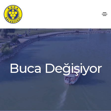
B
u
c
a
D
e
ğ
i
ş
i
y
o
r