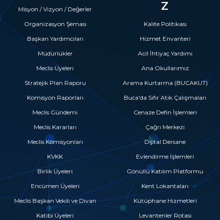
Z
Misyon / Vizyon / Değerler
Organizasyon Şeması
Kalite Politikası
Başkan Yardımcıları
Hizmet Envanteri
Müdürlükler
Acil İhtiyaç Yardımı
Meclis Üyeleri
Ana Okullarımız
Stratejik Plan Raporu
Arama Kurtarma (BUCAKUT)
Komisyon Raporları
Buca'da Sıfır Atık Çalışmaları
Meclis Gündemi
Cenaze Defin İşlemleri
Meclis Kararları
Çağrı Merkezi
Meclis Komisyonları
Dijital Dersane
KVKK
Evlendirme İşlemleri
Birlik Üyeleri
Gönüllü Katılım Platformu
Encümen Üyeleri
Kent Lokantaları
Meclis Başkan Vekili ve Divan
Kütüphane Hizmetleri
Katibi Üyeleri
Levantenler Rotası