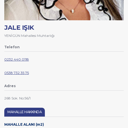
JALE IŞIK
YENİGÜN Mahallesi Muhtarlığı
Telefon
0232 440 0118
0538 732 35 75
Adres
268 Sok. No:56/1
MAHALLE HAKKINDA
MAHALLE ALANI (m2)