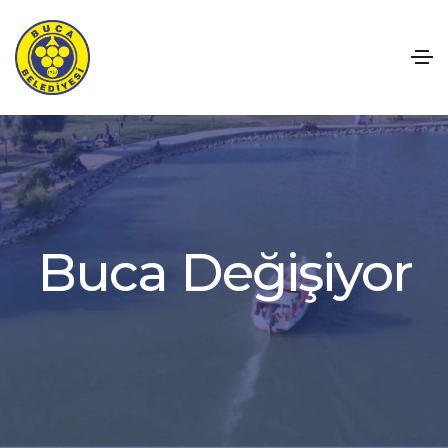
B
u
c
a
D
e
ğ
i
ş
i
y
o
r