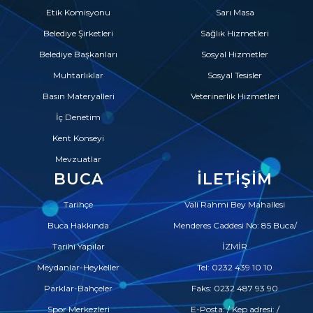
Etik Komisyonu
Sarı Masa
Belediye Şirketleri
Sağlık Hizmetleri
Belediye Başkanları
Sosyal Hizmetler
Muhtarlıklar
Sosyal Tesisler
Basın Materyalleri
Veterinerlik Hizmetleri
İç Denetim
Kent Konseyi
Mevzuatlar
BUCA
İLETIŞIM
Tarihçe
Vali Rahmi Bey Mahallesi
Buca Hakkında
Menderes Caddesi No: 85 Buca/
Tarihi Yapılar
İZMİR
Meydanlar-Heykeller
Tel: 0232 439 10 10
Parklar-Bahçeler
Faks: 0232 487 93 90
Spor Merkezleri
E-Posta: / Kep adresi: /