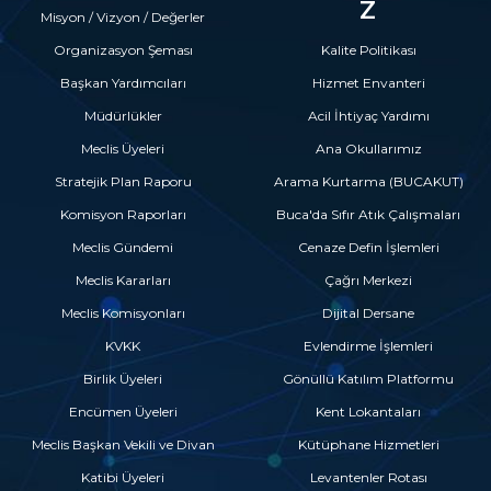
Z
Misyon / Vizyon / Değerler
Organizasyon Şeması
Kalite Politikası
Başkan Yardımcıları
Hizmet Envanteri
Müdürlükler
Acil İhtiyaç Yardımı
Meclis Üyeleri
Ana Okullarımız
Stratejik Plan Raporu
Arama Kurtarma (BUCAKUT)
Komisyon Raporları
Buca'da Sıfır Atık Çalışmaları
Meclis Gündemi
Cenaze Defin İşlemleri
Meclis Kararları
Çağrı Merkezi
Meclis Komisyonları
Dijital Dersane
KVKK
Evlendirme İşlemleri
Birlik Üyeleri
Gönüllü Katılım Platformu
Encümen Üyeleri
Kent Lokantaları
Meclis Başkan Vekili ve Divan
Kütüphane Hizmetleri
Katibi Üyeleri
Levantenler Rotası