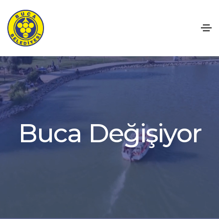
ğ
i
ş
i
y
o
r
e
D
a