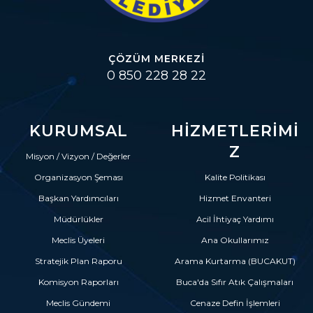
ÇÖZÜM MERKEZI
0 850 228 28 22
KURUMSAL
HIZMETLERIMI
Z
Misyon / Vizyon / Değerler
Organizasyon Şeması
Kalite Politikası
Başkan Yardımcıları
Hizmet Envanteri
Müdürlükler
Acil İhtiyaç Yardımı
Meclis Üyeleri
Ana Okullarımız
Stratejik Plan Raporu
Arama Kurtarma (BUCAKUT)
Komisyon Raporları
Buca'da Sıfır Atık Çalışmaları
Meclis Gündemi
Cenaze Defin İşlemleri