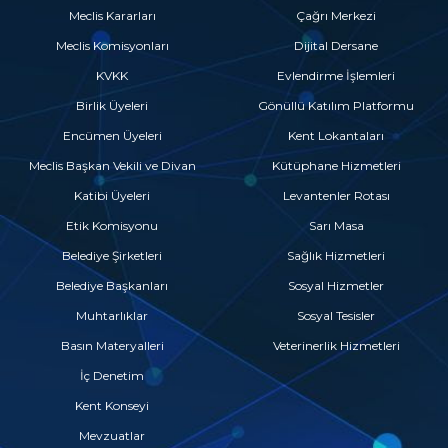
Meclis Kararları
Çağrı Merkezi
Meclis Komisyonları
Dijital Dersane
KVKK
Evlendirme İşlemleri
Birlik Üyeleri
Gönüllü Katılım Platformu
Encümen Üyeleri
Kent Lokantaları
Meclis Başkan Vekili ve Divan
Kütüphane Hizmetleri
Katibi Üyeleri
Levantenler Rotası
Etik Komisyonu
Sarı Masa
Belediye Şirketleri
Sağlık Hizmetleri
Belediye Başkanları
Sosyal Hizmetler
Muhtarlıklar
Sosyal Tesisler
Basın Materyalleri
Veterinerlik Hizmetleri
İç Denetim
Kent Konseyi
Mevzuatlar