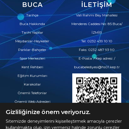
BUCA
İLETIŞIM
Tarihçe
Vali Rahmi Bey Mahallesi
Buca Hakkında
Menderes Caddesi No: 85 Buca/
Tarihi Yapılar
İZMİR
Meydanlar-Heykeller
Tel: 0232 439 10 10
Parklar-Bahçeler
Faks: 0232 487 93 90
Spor Merkezleri
E-Posta: / Kep adresi: /
Kent Rehberi
bucabelediyesi@hs01.kep.tr
Eğitim Kurumları
Karakollar
Önemli Telefonlar
Önemli Web Adresleri
Eczaneler
Gizliliğinize önem veriyoruz.
Hastaneler ve Tıp Merkezleri
Sitemizde deneyimlerini kişiselleştirmek amacıyla çerezler
kullanılmakta olup, izin vermeniz halinde zorunlu çerezler