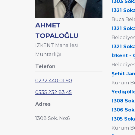
1303 Sok
1321 Sok
Buca Bele
AHMET
1321 Sok
TOPALOĞLU
Belediyes
İZKENT Mahallesi
1321 Sok
Muhtarlığı
İzkent - 
Belediyes
Telefon
Şehit Ja
0232 440 01 90
Kurum Bu
Yedigöll
0535 232 83 45
1308 Sok
Adres
1306 Sok
1308 Sok. No:6
1305 Sok
Kurum Bu