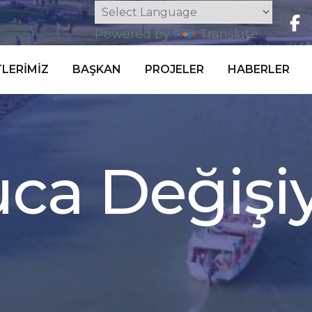
Powered by
Translate
LERIMIZ
BAŞKAN
PROJELER
HABERLER
u
c
a
D
e
ğ
i
ş
i