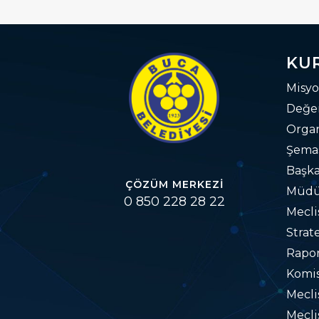
KU
Misyo
Değer
Orga
Şema
Başka
ÇÖZÜM MERKEZI
Müdü
0 850 228 28 22
Mecli
Strat
Rapo
Komis
Mecl
Mecli