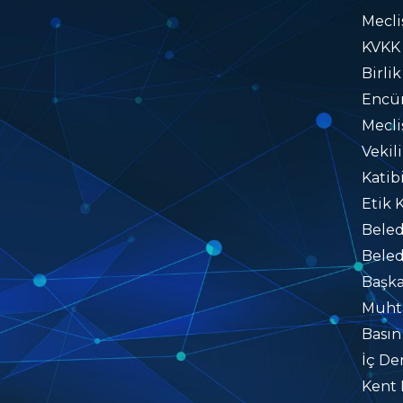
Mecli
KVKK
Birlik
Encü
Mecli
Vekil
Katib
Etik 
Beled
Beled
Başka
Muhta
Basın
İç De
Kent 