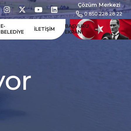
Çözüm Merkezi
0 850 228 28 22
E-
BAŞVURU
İLETIŞIM
BELEDIYE
EKRANI
y
o
r