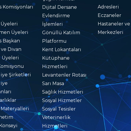
s Komisyonları
Adresleri
Dijital Dersane
Eczaneler
Evlendirme
 Üyeleri
Hastaneler ve
İşlemleri
men Üyeleri
Merkezleri
Gönüllü Katılım
s Başkan
Platformu
i ve Divan
Kent Lokantaları
i Üyeleri
Kütüphane
Komisyonu
Hizmetleri
iye Şirketleri
Levantenler Rotası
iye
Sarı Masa
nları
Sağlık Hizmetleri
rlıklar
Sosyal Hizmetler
 Materyalleri
Sosyal Tesisler
netim
Veterinerlik
Konseyi
Hizmetleri