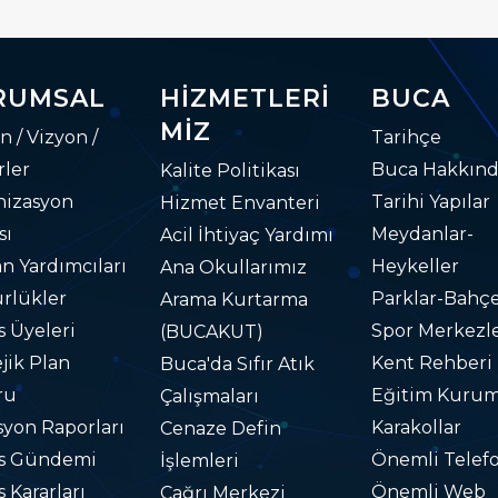
RUMSAL
HIZMETLERI
BUCA
MIZ
n / Vizyon /
Tarihçe
ler
Buca Hakkın
Kalite Politikası
nizasyon
Tarihi Yapılar
Hizmet Envanteri
sı
Meydanlar-
Acil İhtiyaç Yardımı
n Yardımcıları
Heykeller
Ana Okullarımız
rlükler
Parklar-Bahçe
Arama Kurtarma
s Üyeleri
Spor Merkezle
(BUCAKUT)
ejik Plan
Kent Rehberi
Buca'da Sıfır Atık
ru
Eğitim Kurum
Çalışmaları
yon Raporları
Karakollar
Cenaze Defin
is Gündemi
Önemli Telefo
İşlemleri
s Kararları
Önemli Web
Çağrı Merkezi