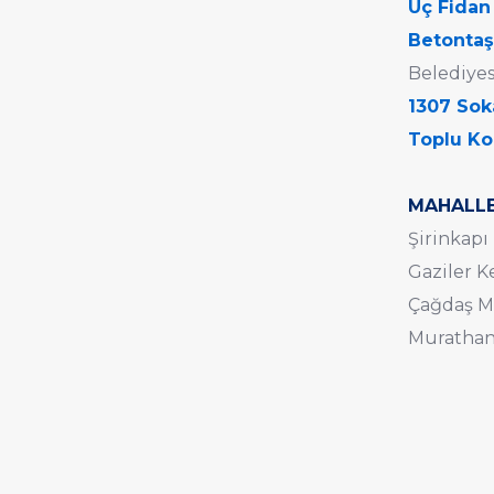
Üç Fidan
Betontaş
Belediyes
1307 Sok
Toplu Ko
MAHALLE
Şirinkapı
Gaziler K
Çağdaş M
Murathan