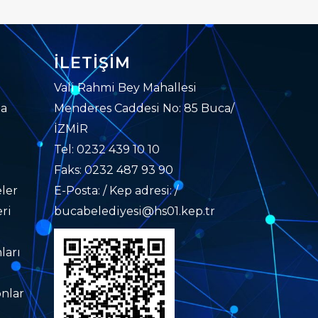
İLETIŞIM
Vali Rahmi Bey Mahallesi
da
Menderes Caddesi No: 85 Buca/
İZMİR
Tel: 0232 439 10 10
Faks: 0232 487 93 90
ler
E-Posta: / Kep adresi: /
ri
bucabelediyesi@hs01.kep.tr
ları
nlar