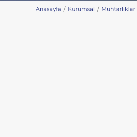
Anasayfa
Kurumsal
Muhtarlıklar
MAHAL
ŞENAY
MAHALLE
DAĞÇEVİREN
462278,9
BARIŞ Mahallesi Muhtarlığı
MAHALLE
Telefon
18301
0232 440 01 39
0538 285 49 65
PARK VE