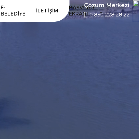
Çözüm Merkezi
E-
BAŞVURU
İLETIŞIM
BELEDIYE
EKRANI
0 850 228 28 22