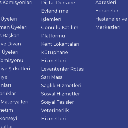
s Komisyonları
Adresleri
Dijital Dersane
Eczaneler
Evlendirme
 Üyeleri
Hastaneler ve
İşlemleri
men Üyeleri
Merkezleri
Gönüllü Katılım
s Başkan
Platformu
i ve Divan
Kent Lokantaları
i Üyeleri
Kütüphane
Komisyonu
Hizmetleri
iye Şirketleri
Levantenler Rotası
iye
Sarı Masa
nları
Sağlık Hizmetleri
rlıklar
Sosyal Hizmetler
 Materyalleri
Sosyal Tesisler
netim
Veterinerlik
Konseyi
Hizmetleri
atlar