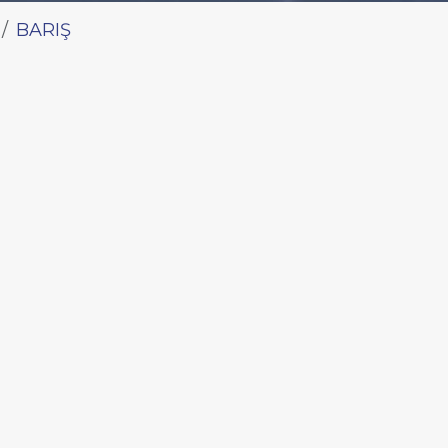
BARIŞ
LE HAKKINDA
 ALANI (m2)
 NÜFUSU
 YEŞİL ALANLAR