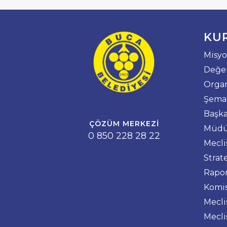
KU
Misyo
Değer
Orga
Şema
Başka
ÇÖZÜM MERKEZI
Müdü
0 850 228 28 22
Mecli
Strat
Rapo
Komis
Mecl
Mecli