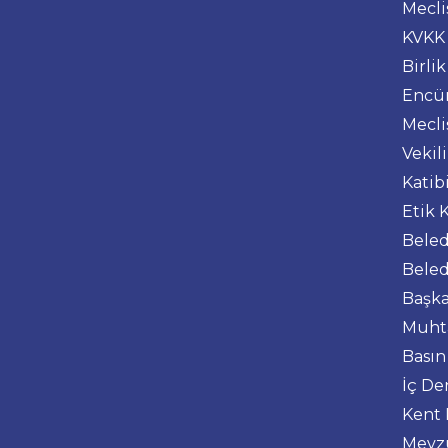
Mecli
KVKK
Birlik
Encü
Mecli
Vekil
Katib
Etik 
Beled
Beled
Başka
Muhta
Basın
İç De
Kent 
Mevzu