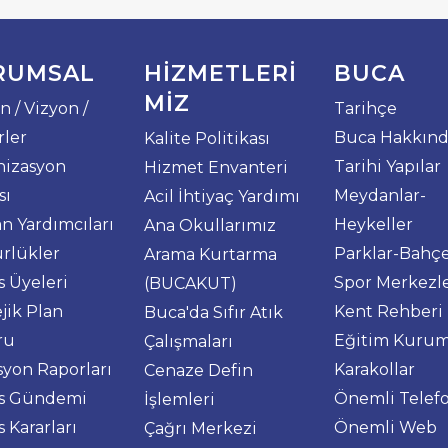
RUMSAL
HIZMETLERI
BUCA
MIZ
n / Vizyon /
Tarihçe
ler
Buca Hakkın
Kalite Politikası
nizasyon
Tarihi Yapılar
Hizmet Envanteri
sı
Meydanlar-
Acil İhtiyaç Yardımı
n Yardımcıları
Heykeller
Ana Okullarımız
rlükler
Parklar-Bahçe
Arama Kurtarma
s Üyeleri
Spor Merkezle
(BUCAKUT)
ejik Plan
Kent Rehberi
Buca'da Sıfır Atık
ru
Eğitim Kurum
Çalışmaları
yon Raporları
Karakollar
Cenaze Defin
is Gündemi
Önemli Telefo
İşlemleri
s Kararları
Önemli Web
Çağrı Merkezi