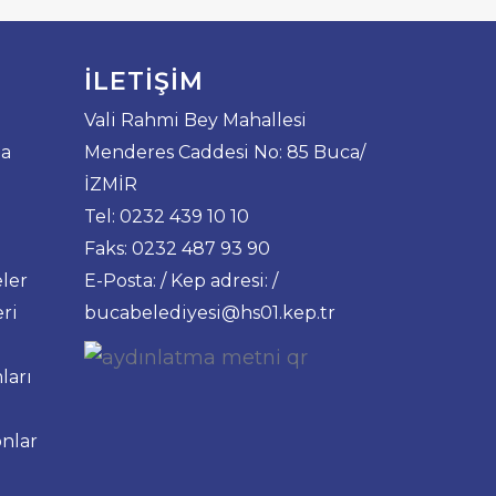
İLETIŞIM
Vali Rahmi Bey Mahallesi
da
Menderes Caddesi No: 85 Buca/
İZMİR
Tel: 0232 439 10 10
Faks: 0232 487 93 90
ler
E-Posta: / Kep adresi: /
ri
bucabelediyesi@hs01.kep.tr
ları
nlar