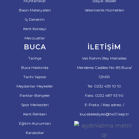
Muhtarlıklar
Sosyal Tesisler
Basın Materyalleri
Veterinerlik Hizmetleri
İç Denetim
Kent Konseyi
Mevzuatlar
BUCA
İLETIŞIM
Tarihçe
Vali Rahmi Bey Mahallesi
Buca Hakkında
Menderes Caddesi No: 85 Buca/
Tarihi Yapılar
İZMİR
Meydanlar-Heykeller
Tel: 0232 439 10 10
Parklar-Bahçeler
Faks: 0232 487 93 90
Spor Merkezleri
E-Posta: / Kep adresi: /
Kent Rehberi
bucabelediyesi@hs01.kep.tr
Eğitim Kurumları
Karakollar