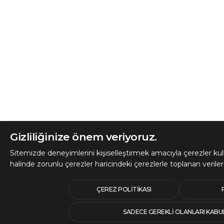
Gizliliğinize önem veriyoruz.
Sitemizde deneyimlerini kişiselleştirmek amacıyla çerezler kul
halinde zorunlu çerezler haricindeki çerezlerle toplanan verile
ÇEREZ POLITIKASI
SADECE GEREKLI OLANLARI KABU