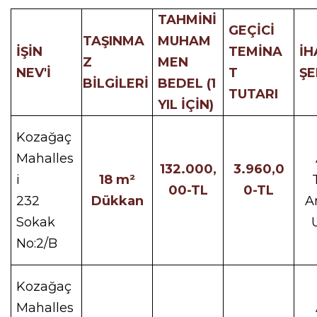
TAHMİNİ
GEÇİCİ
TAŞINMA
MUHAM
İŞİN
TEMİNA
İH
Z
MEN
NEV'İ
T
ŞE
BİLGİLERİ
BEDEL (1
TUTARI
YIL İÇİN)
Kozağaç
Mahalles
132.000,
3.960,0
i
18 m²
00-TL
0-TL
232
Dükkan
A
Sokak
No:2/B
Kozağaç
Mahalles