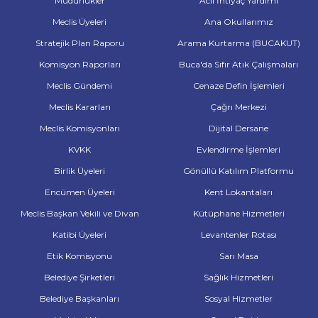
Müdürlükler
Acil İhtiyaç Yardımı
Meclis Üyeleri
Ana Okullarımız
Stratejik Plan Raporu
Arama Kurtarma (BUCAKUT)
Komisyon Raporları
Buca'da Sıfır Atık Çalışmaları
Meclis Gündemi
Cenaze Defin İşlemleri
Meclis Kararları
Çağrı Merkezi
Meclis Komisyonları
Dijital Dersane
KVKK
Evlendirme İşlemleri
Birlik Üyeleri
Gönüllü Katılım Platformu
Encümen Üyeleri
Kent Lokantaları
Meclis Başkan Vekili ve Divan
Kütüphane Hizmetleri
Katibi Üyeleri
Levantenler Rotası
Etik Komisyonu
Sarı Masa
Belediye Şirketleri
Sağlık Hizmetleri
Belediye Başkanları
Sosyal Hizmetler