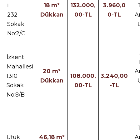
i
18 m²
132.000,
3.960,0
232
Dükkan
00-TL
0-TL
A
Sokak
No:2/C
İzkent
Mahallesi
20 m²
A
1310
108.000,
3.240,00
Dükkan
Sokak
00-TL
-TL
No:8/B
Ufuk
46,18 m²
A