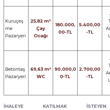
Kuruçeş
25,82 m²
180.000,
5.400,00
me
Çay
A
00-TL
-TL
Pazaryeri
Ocağı
Betontaş
69,63 m²
90.000,0
2.700,00
A
Pazaryeri
WC
0-TL
-TL
İHALEYE KATILMAK İSTEYEN