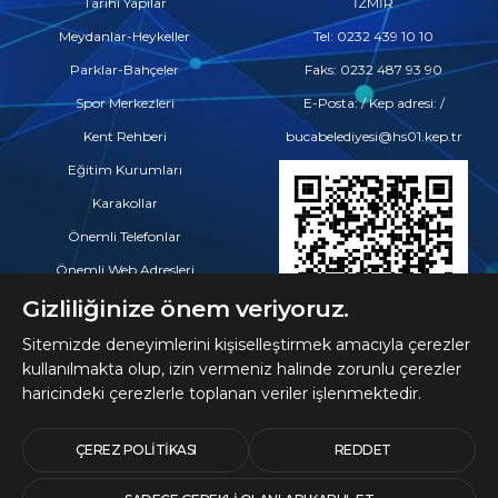
Tarihi Yapılar
İZMİR
Meydanlar-Heykeller
Tel: 0232 439 10 10
Parklar-Bahçeler
Faks: 0232 487 93 90
Spor Merkezleri
E-Posta: / Kep adresi: /
Kent Rehberi
bucabelediyesi@hs01.kep.tr
Eğitim Kurumları
Karakollar
Önemli Telefonlar
Önemli Web Adresleri
Eczaneler
Gizliliğinize önem veriyoruz.
Hastaneler ve Tıp Merkezleri
Sitemizde deneyimlerini kişiselleştirmek amacıyla çerezler
kullanılmakta olup, izin vermeniz halinde zorunlu çerezler
haricindeki çerezlerle toplanan veriler işlenmektedir.
© 2026 Telif Hakları
Buca Belediyesine Aittir
ÇEREZ POLITIKASI
REDDET