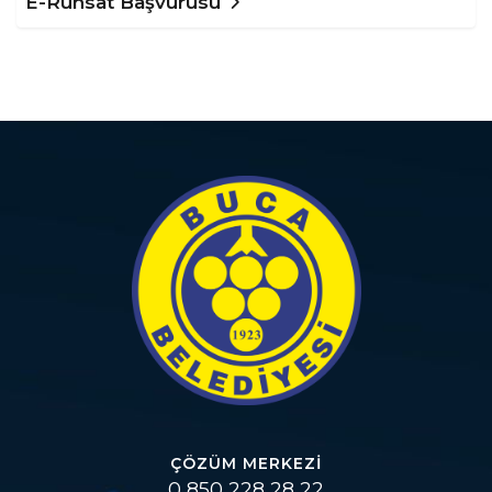
E-Ruhsat Başvurusu
ÇÖZÜM MERKEZI
0 850 228 28 22