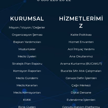
KURUMSAL
HIZMETLERIMI
Z
Misyon / Vizyon / Değerler
Organizasyon Şeması
Kalite Politikası
Başkan Yardımcıları
Hizmet Envanteri
Müdürlükler
Acil İhtiyaç Yardımı
Meclis Üyeleri
Ana Okullarımız
Stratejik Plan Raporu
Arama Kurtarma (BUCAKUT)
Komisyon Raporları
Buca'da Sıfır Atık Çalışmaları
Meclis Gündemi
Cenaze Defin İşlemleri
Meclis Kararları
Çağrı Merkezi
Meclis Komisyonları
Dijital Dersane
KVKK
Evlendirme İşlemleri
Birlik Üyeleri
Gönüllü Katılım Platformu