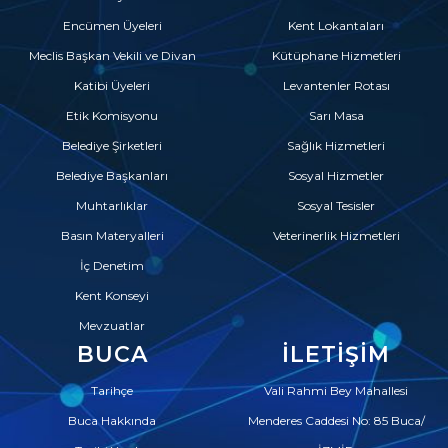
Encümen Üyeleri
Kent Lokantaları
Meclis Başkan Vekili ve Divan
Kütüphane Hizmetleri
Katibi Üyeleri
Levantenler Rotası
Etik Komisyonu
Sarı Masa
Belediye Şirketleri
Sağlık Hizmetleri
Belediye Başkanları
Sosyal Hizmetler
Muhtarlıklar
Sosyal Tesisler
Basın Materyalleri
Veterinerlik Hizmetleri
İç Denetim
Kent Konseyi
Mevzuatlar
BUCA
İLETIŞIM
Tarihçe
Vali Rahmi Bey Mahallesi
Buca Hakkında
Menderes Caddesi No: 85 Buca/