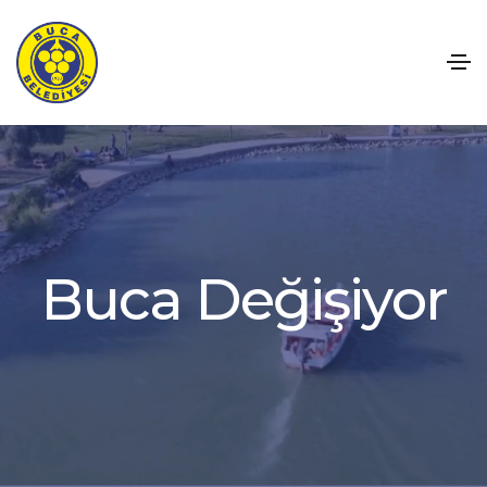
B
u
c
a
D
e
ğ
i
ş
i
y
o
r