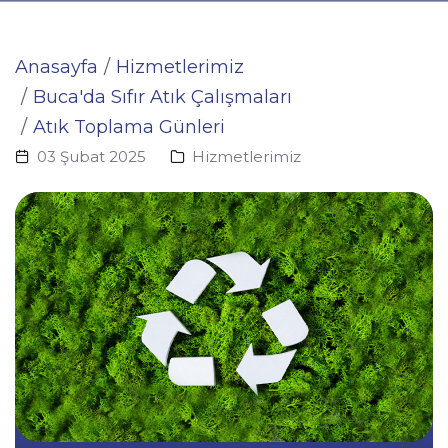
Anasayfa
Hizmetlerimiz
Buca'da Sıfır Atık Çalışmaları
Atık Toplama Günleri
03 Şubat 2025
Hizmetlerimiz