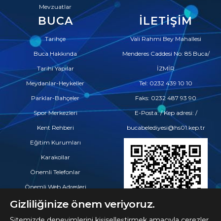
Mevzuatlar
BUCA
İLETIŞIM
Tarihçe
Vali Rahmi Bey Mahallesi
Buca Hakkında
Menderes Caddesi No: 85 Buca/
Tarihi Yapılar
İZMİR
Meydanlar-Heykeller
Tel: 0232 439 10 10
Parklar-Bahçeler
Faks: 0232 487 93 90
Spor Merkezleri
E-Posta: / Kep adresi: /
Kent Rehberi
bucabelediyesi@hs01.kep.tr
Eğitim Kurumları
Karakollar
Önemli Telefonlar
Önemli Web Adresleri
Eczaneler
Gizliliğinize önem veriyoruz.
Hastaneler ve Tıp Merkezleri
Sitemizde deneyimlerini kişiselleştirmek amacıyla çerezler