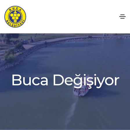
B
u
c
a
D
e
ğ
i
ş
i
y
o
r