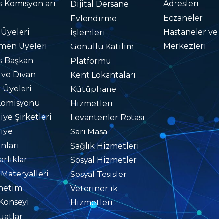
s Komisyonları
Adresleri
Dijital Dersane
Eczaneler
Evlendirme
 Üyeleri
Hastaneler ve
İşlemleri
men Üyeleri
Merkezleri
Gönüllü Katılım
s Başkan
Platformu
i ve Divan
Kent Lokantaları
i Üyeleri
Kütüphane
Komisyonu
Hizmetleri
iye Şirketleri
Levantenler Rotası
iye
Sarı Masa
nları
Sağlık Hizmetleri
rlıklar
Sosyal Hizmetler
 Materyalleri
Sosyal Tesisler
netim
Veterinerlik
Konseyi
Hizmetleri
atlar