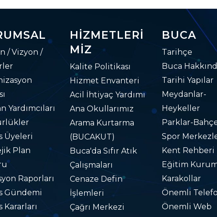
RUMSAL
HIZMETLERI
BUCA
MIZ
n / Vizyon /
Tarihçe
ler
Buca Hakkın
Kalite Politikası
nizasyon
Tarihi Yapılar
Hizmet Envanteri
sı
Meydanlar-
Acil İhtiyaç Yardımı
n Yardımcıları
Heykeller
Ana Okullarımız
rlükler
Parklar-Bahçe
Arama Kurtarma
s Üyeleri
Spor Merkezle
(BUCAKUT)
ejik Plan
Kent Rehberi
Buca'da Sıfır Atık
ru
Eğitim Kurum
Çalışmaları
yon Raporları
Karakollar
Cenaze Defin
is Gündemi
Önemli Telefo
İşlemleri
s Kararları
Önemli Web
Çağrı Merkezi