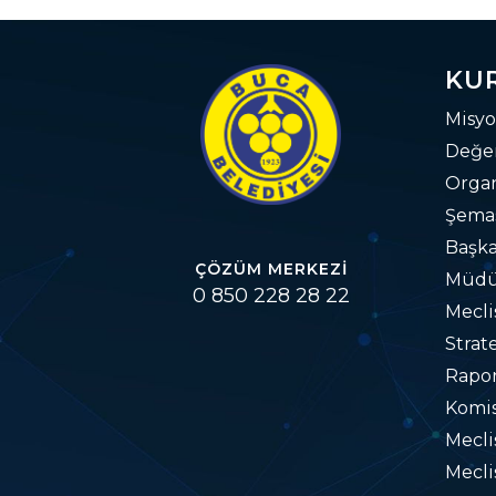
KU
Misyo
Değer
Orga
Şema
Başka
ÇÖZÜM MERKEZI
Müdü
0 850 228 28 22
Mecli
Strat
Rapo
Komis
Mecl
Mecli