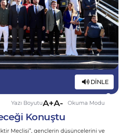
DINLE
A+
A-
Yazı Boyutu
Okuma Modu
eceği Konuştu
ir Meclisi”, gençlerin düşüncelerini ve