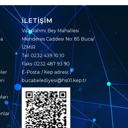
İLETIŞIM
Vali Rahmi Bey Mahallesi
da
Menderes Caddesi No: 85 Buca/
İZMİR
Tel: 0232 439 10 10
Faks: 0232 487 93 90
ler
E-Posta: / Kep adresi: /
ri
bucabelediyesi@hs01.kep.tr
ları
nlar