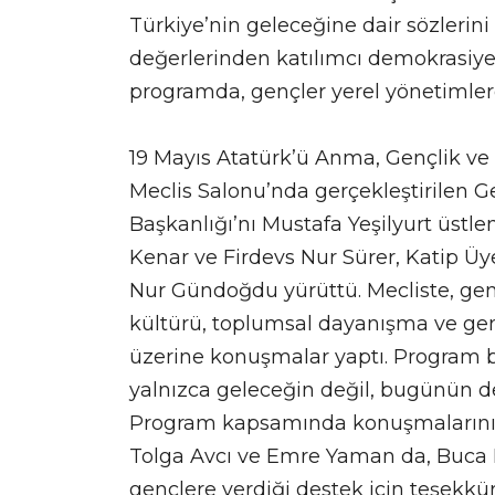
Türkiye’nin geleceğine dair sözlerin
değerlerinden katılımcı demokrasiye 
programda, gençler yerel yönetimlerd
19 Mayıs Atatürk’ü Anma, Gençlik v
Meclis Salonu’nda gerçekleştirilen Ge
Başkanlığı’nı Mustafa Yeşilyurt üstle
Kenar ve Firdevs Nur Sürer, Katip Üyel
Nur Gündoğdu yürüttü. Mecliste, gen
kültürü, toplumsal dayanışma ve genç
üzerine konuşmalar yaptı. Program bo
yalnızca geleceğin değil, bugünün de
Program kapsamında konuşmalarını g
Tolga Avcı ve Emre Yaman da, Buca
gençlere verdiği destek için teşekkür