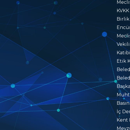
Mecli
KVKK
Birlik
Encü
Mecli
Vekil
Katib
Etik 
Beled
Beled
Başka
Muhta
Basın
İç De
Kent 
Mevzu