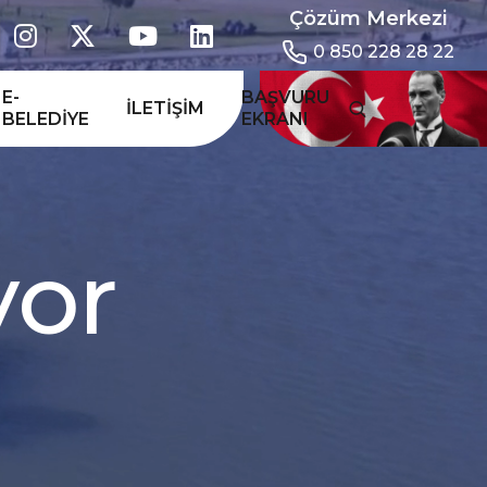
Çözüm Merkezi
0 850 228 28 22
E-
BAŞVURU
İLETIŞIM
BELEDIYE
EKRANI
r
o