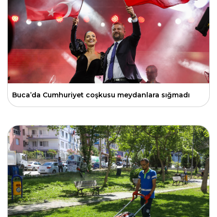
Buca’da Cumhuriyet coşkusu meydanlara sığmadı