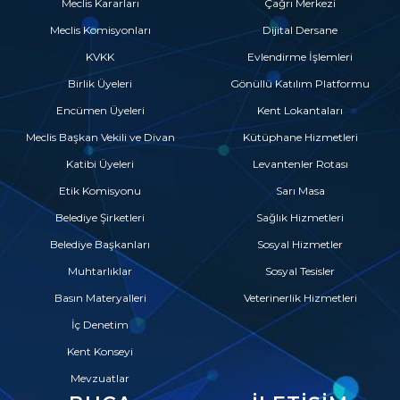
Meclis Kararları
Çağrı Merkezi
Meclis Komisyonları
Dijital Dersane
KVKK
Evlendirme İşlemleri
Birlik Üyeleri
Gönüllü Katılım Platformu
Encümen Üyeleri
Kent Lokantaları
Meclis Başkan Vekili ve Divan
Kütüphane Hizmetleri
Katibi Üyeleri
Levantenler Rotası
Etik Komisyonu
Sarı Masa
Belediye Şirketleri
Sağlık Hizmetleri
Belediye Başkanları
Sosyal Hizmetler
Muhtarlıklar
Sosyal Tesisler
Basın Materyalleri
Veterinerlik Hizmetleri
İç Denetim
Kent Konseyi
Mevzuatlar