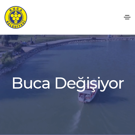
D
e
ğ
i
ş
i
y
o
r
a
c
u