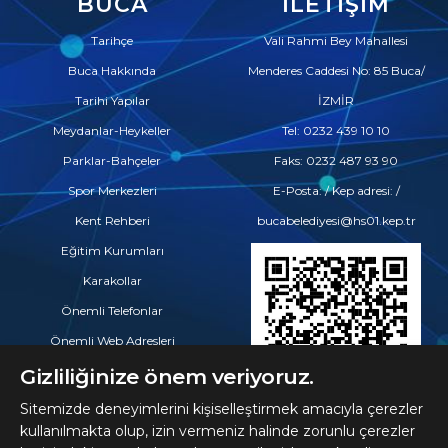
BUCA
İLETIŞIM
Tarihçe
Vali Rahmi Bey Mahallesi
Buca Hakkında
Menderes Caddesi No: 85 Buca/
Tarihi Yapılar
İZMİR
Meydanlar-Heykeller
Tel: 0232 439 10 10
Parklar-Bahçeler
Faks: 0232 487 93 90
Spor Merkezleri
E-Posta: / Kep adresi: /
Kent Rehberi
bucabelediyesi@hs01.kep.tr
Eğitim Kurumları
Karakollar
Önemli Telefonlar
Önemli Web Adresleri
Eczaneler
Gizliliğinize önem veriyoruz.
Hastaneler ve Tıp Merkezleri
Sitemizde deneyimlerini kişiselleştirmek amacıyla çerezler
kullanılmakta olup, izin vermeniz halinde zorunlu çerezler