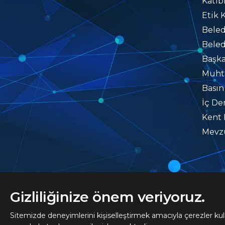
Katib
Etik 
Beled
Beled
Başka
Muhta
Basın
İç De
Kent 
Mevzu
Gizliliğinize önem veriyoruz.
Sitemizde deneyimlerini kişiselleştirmek amacıyla çerezler kul