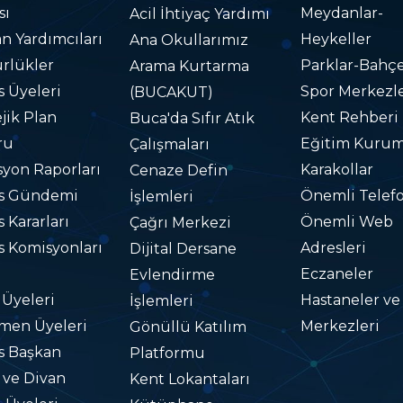
sı
Meydanlar-
Acil İhtiyaç Yardımı
n Yardımcıları
Heykeller
Ana Okullarımız
rlükler
Parklar-Bahçe
Arama Kurtarma
s Üyeleri
Spor Merkezle
(BUCAKUT)
ejik Plan
Kent Rehberi
Buca'da Sıfır Atık
ru
Eğitim Kurum
Çalışmaları
yon Raporları
Karakollar
Cenaze Defin
is Gündemi
Önemli Telefo
İşlemleri
s Kararları
Önemli Web
Çağrı Merkezi
s Komisyonları
Adresleri
Dijital Dersane
Eczaneler
Evlendirme
 Üyeleri
Hastaneler ve
İşlemleri
men Üyeleri
Merkezleri
Gönüllü Katılım
s Başkan
Platformu
i ve Divan
Kent Lokantaları