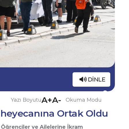
DINLE
A+
A-
Yazı Boyutu
Okuma Modu
 heyecanına Ortak Oldu
Öğrenciler ve Ailelerine İkram