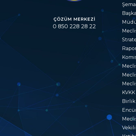
Şema
Başka
ÇÖZÜM MERKEZI
Müdü
0 850 228 28 22
Mecli
Strat
Rapo
Komis
Mecl
Mecli
Mecli
KVKK
Birlik
Encü
Mecli
Vekil