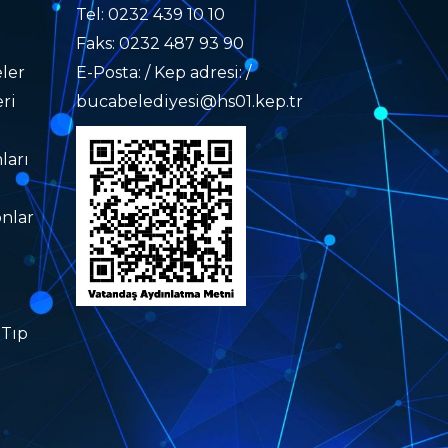
Tel: 0232 439 10 10
Faks: 0232 487 93 90
ler
E-Posta: / Kep adresi: /
ri
bucabelediyesi@hs01.kep.tr
ları
nlar
 Tıp