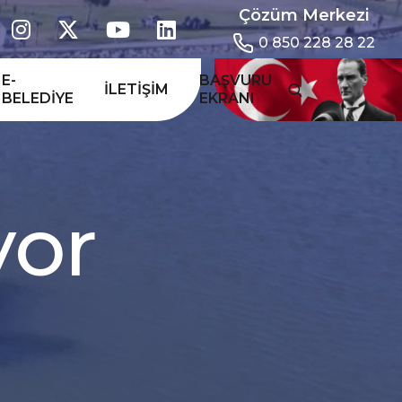
Çözüm Merkezi
0 850 228 28 22
E-
BAŞVURU
İLETIŞIM
BELEDIYE
EKRANI