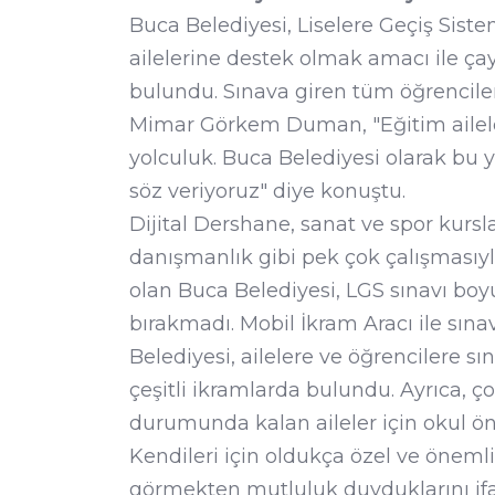
Buca Belediyesi, Liselere Geçiş Siste
ailelerine destek olmak amacı ile çay
bulundu. Sınava giren tüm öğrencile
Mimar Görkem Duman, "Eğitim ailele
yolculuk. Buca Belediyesi olarak bu 
söz veriyoruz" diye konuştu.
Dijital Dershane, sanat ve spor kursl
danışmanlık gibi pek çok çalışmasıyla
olan Buca Belediyesi, LGS sınavı boyu
bırakmadı. Mobil İkram Aracı ile sına
Belediyesi, ailelere ve öğrencilere sı
çeşitli ikramlarda bulundu. Ayrıca, 
durumunda kalan aileler için okul ön
Kendileri için oldukça özel ve öneml
görmekten mutluluk duyduklarını ifa