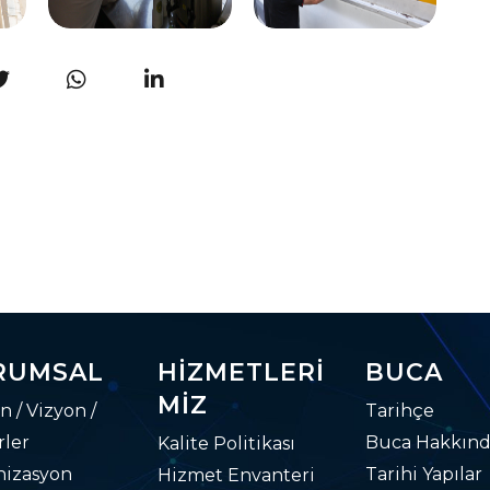
RUMSAL
HIZMETLERI
BUCA
MIZ
n / Vizyon /
Tarihçe
ler
Buca Hakkın
Kalite Politikası
nizasyon
Tarihi Yapılar
Hizmet Envanteri