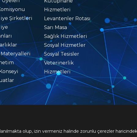
i Üyeleri
Kütüphane
Komisyonu
Hizmetleri
iye Şirketleri
Levantenler Rotası
iye
Sarı Masa
nları
Sağlık Hizmetleri
rlıklar
Sosyal Hizmetler
 Materyalleri
Sosyal Tesisler
netim
Veterinerlik
Konseyi
Hizmetleri
atlar
© 2026 Telif Hakları
Buca Belediyesine Aittir
lanılmakta olup, izin vermeniz halinde zorunlu çerezler haricindek