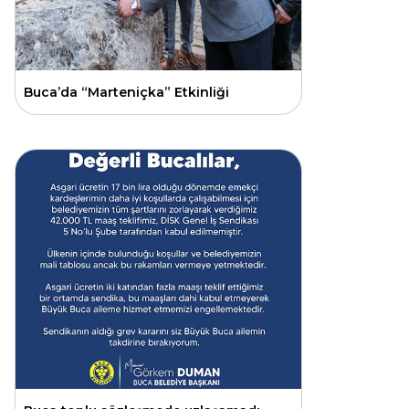
Buca’da “Marteniçka” Etkinliği