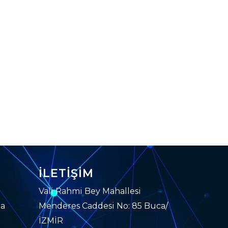
İLETIŞIM
Vali Rahmi Bey Mahallesi
da
Menderes Caddesi No: 85 Buca/
İZMİR