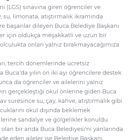
mi (LGS) sınavına giren öğrenciler ve
, su, limonata, atıştırmalık ikramında
re başarılar dileyen Buca Belediye Başkanı
r için oldukça meşakkatli ve uzun bir
yolculukta onları yalnız bırakmayacağımıza
arı, tercih dönemlerinde ücretsiz
 Buca'da yılın on iki ayı öğrencilere destek
nca da öğrenciler ve ailelerini yalnız
vın gerçekleştiği okul önlerine giden Buca
nav süresince su, çay, kahve, atıştırmalık gibi
çocuklarını okul dışında beklemek
lerine sandalye ve gölgelikler konuldu.
i olan bir anda Buca Belediyesi'ni yanlarında
de eden aileler ise Belediye Başkanı