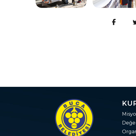
KU
Misyo
Değer
Orga