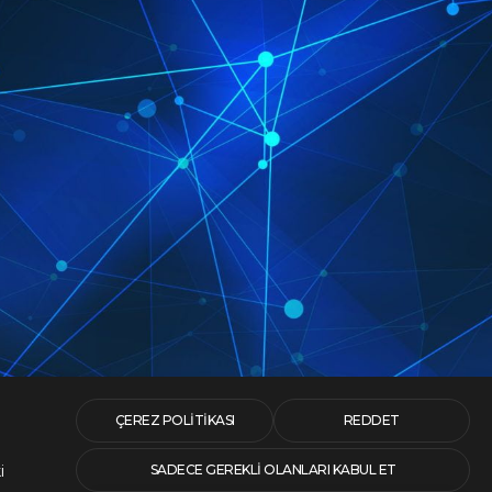
ÇEREZ POLITIKASI
REDDET
i
SADECE GEREKLI OLANLARI KABUL ET