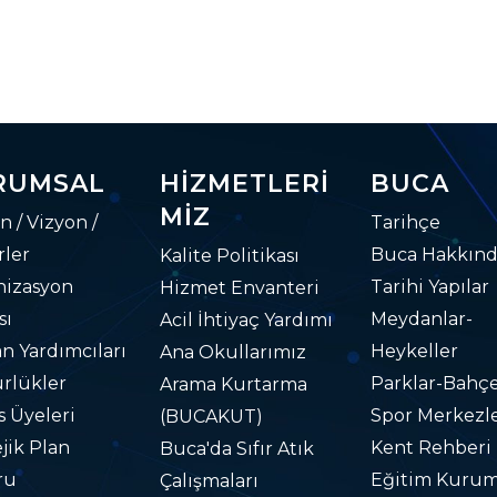
RUMSAL
HIZMETLERI
BUCA
MIZ
n / Vizyon /
Tarihçe
ler
Buca Hakkın
Kalite Politikası
nizasyon
Tarihi Yapılar
Hizmet Envanteri
sı
Meydanlar-
Acil İhtiyaç Yardımı
n Yardımcıları
Heykeller
Ana Okullarımız
rlükler
Parklar-Bahçe
Arama Kurtarma
s Üyeleri
Spor Merkezle
(BUCAKUT)
ejik Plan
Kent Rehberi
Buca'da Sıfır Atık
ru
Eğitim Kurum
Çalışmaları