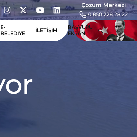
Çözüm Merkezi
0 850 228 28 22
E-
BAŞVURU
İLETIŞIM
BELEDIYE
EKRANI