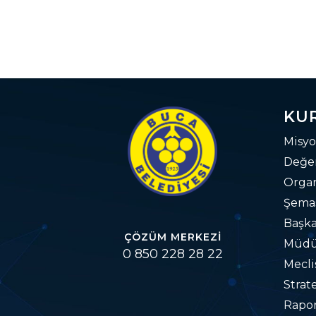
KU
Misyo
Değer
Orga
Şema
Başka
ÇÖZÜM MERKEZI
Müdü
0 850 228 28 22
Mecli
Strat
Rapo