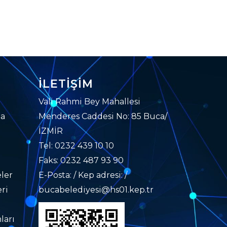
İLETIŞIM
Vali Rahmi Bey Mahallesi
da
Menderes Caddesi No: 85 Buca/
İZMİR
Tel: 0232 439 10 10
Faks: 0232 487 93 90
ler
E-Posta: / Kep adresi: /
ri
bucabelediyesi@hs01.kep.tr
ları