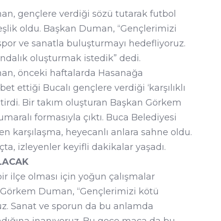
, gençlere verdiği sözü tutarak futbol
eşlik oldu. Başkan Duman, “Gençlerimizi
 spor ve sanatla buluşturmayı hedefliyoruz.
ndalık oluşturmak istedik” dedi.
n, önceki haftalarda Hasanağa
 ettiği Bucalı gençlere verdiği ‘karşılıklı
tirdi. Bir takım oluşturan Başkan Görkem
aralı formasıyla çıktı. Buca Belediyesi
en karşılaşma, heyecanlı anlara sahne oldu.
a, izleyenler keyifli dakikalar yaşadı.
LACAK
ir ilçe olması için yoğun çalışmalar
an Görkem Duman, “Gençlerimizi kötü
ruz. Sanat ve sporun da bu anlamda
adığına inanıyoruz. Bu gece maça da bu