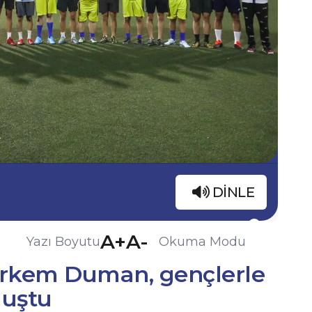
DINLE
A+
A-
Yazı Boyutu
Okuma Modu
örkem Duman, gençlerle
luştu