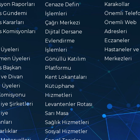
yon Raporları
Karakollar
Cenaze Defin
is Gündemi
Önemli Telefo
İşlemleri
s Kararları
Önemli Web
Çağrı Merkezi
s Komisyonları
Adresleri
Dijital Dersane
Eczaneler
Evlendirme
 Üyeleri
Hastaneler ve
İşlemleri
men Üyeleri
Merkezleri
Gönüllü Katılım
s Başkan
Platformu
i ve Divan
Kent Lokantaları
i Üyeleri
Kütüphane
Komisyonu
Hizmetleri
iye Şirketleri
Levantenler Rotası
iye
Sarı Masa
nları
Sağlık Hizmetleri
rlıklar
Sosyal Hizmetler