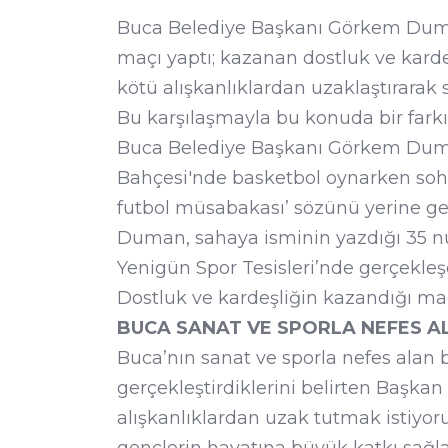
Buca Belediye Başkanı Görkem Duman
maçı yaptı; kazanan dostluk ve kard
kötü alışkanlıklardan uzaklaştırarak
Bu karşılaşmayla bu konuda bir farkı
Buca Belediye Başkanı Görkem Duma
Bahçesi'nde basketbol oynarken sohbet
futbol müsabakası’ sözünü yerine ge
Duman, sahaya isminin yazdığı 35 num
Yenigün Spor Tesisleri’nde gerçekleş
Dostluk ve kardeşliğin kazandığı maçt
BUCA SANAT VE SPORLA NEFES A
Buca’nın sanat ve sporla nefes alan b
gerçekleştirdiklerini belirten Başk
alışkanlıklardan uzak tutmak istiyo
gençlerin hayatına büyük katkı sağl