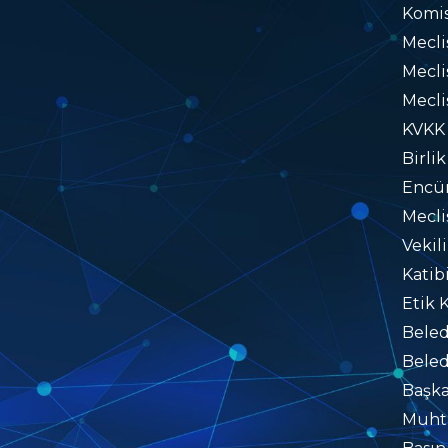
Komis
Mecl
Mecli
Mecli
KVKK
Birlik
Encü
Mecli
Vekil
Katib
Etik 
Beled
Beled
Başka
Muhta