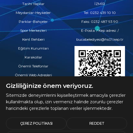
Tarihi Yapılar
İZMİR
Meydanlar-Heykeller
Tel: 0232 439 10 10
Parklar-Bahçeler
Faks: 0232 487 93 90
Spor Merkezleri
E-Posta: / Kep adresi: /
Kent Rehberi
bucabelediyesi@hs01.kep.tr
Eğitim Kurumları
Karakollar
Önemli Telefonlar
Önemli Web Adresleri
Eczaneler
Gizliliğinize önem veriyoruz.
Hastaneler ve Tıp Merkezleri
Sitemizde deneyimlerini kişiselleştirmek amacıyla çerezler
kullanılmakta olup, izin vermeniz halinde zorunlu çerezler
haricindeki çerezlerle toplanan veriler işlenmektedir.
© 2026 Telif Hakları
Buca Belediyesine Aittir
ÇEREZ POLITIKASI
REDDET