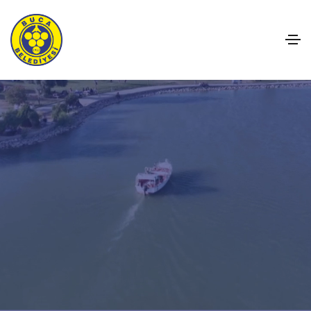
B
u
c
a
D
e
ğ
i
ş
i
y
o
r