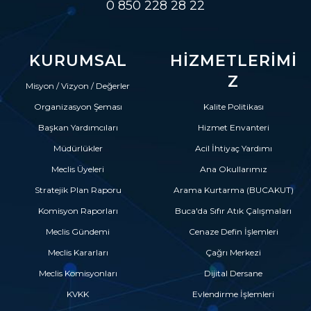
0 850 228 28 22
KURUMSAL
HIZMETLERIMI
Z
Misyon / Vizyon / Değerler
Organizasyon Şeması
Kalite Politikası
Başkan Yardımcıları
Hizmet Envanteri
Müdürlükler
Acil İhtiyaç Yardımı
Meclis Üyeleri
Ana Okullarımız
Stratejik Plan Raporu
Arama Kurtarma (BUCAKUT)
Komisyon Raporları
Buca'da Sıfır Atık Çalışmaları
Meclis Gündemi
Cenaze Defin İşlemleri
Meclis Kararları
Çağrı Merkezi
Meclis Komisyonları
Dijital Dersane
KVKK
Evlendirme İşlemleri