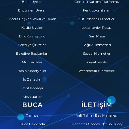
Birlik Üyeleri
Gönüllü Katılım Platformu
Encümen Üyeleri
Kent Lokantaları
Meclis Başkan Vekili ve Divan
Kütüphane Hizmetleri
Katibi Üyeleri
Levantenler Rotası
Etik Komisyonu
Sarı Masa
Belediye Şirketleri
Sağlık Hizmetleri
Belediye Başkanları
Sosyal Hizmetler
Muhtarlıklar
Sosyal Tesisler
Basın Materyalleri
Veterinerlik Hizmetleri
İç Denetim
Kent Konseyi
Mevzuatlar
BUCA
İLETIŞIM
Tarihçe
Vali Rahmi Bey Mahallesi
Buca Hakkında
Menderes Caddesi No: 85 Buca/