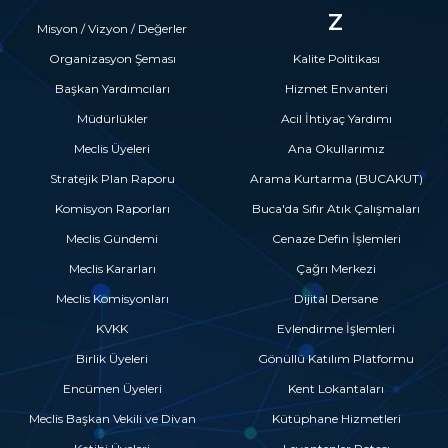
Z
Misyon / Vizyon / Değerler
Organizasyon Şeması
Kalite Politikası
Başkan Yardımcıları
Hizmet Envanteri
Müdürlükler
Acil İhtiyaç Yardımı
Meclis Üyeleri
Ana Okullarımız
Stratejik Plan Raporu
Arama Kurtarma (BUCAKUT)
Komisyon Raporları
Buca'da Sıfır Atık Çalışmaları
Meclis Gündemi
Cenaze Defin İşlemleri
Meclis Kararları
Çağrı Merkezi
Meclis Komisyonları
Dijital Dersane
KVKK
Evlendirme İşlemleri
Birlik Üyeleri
Gönüllü Katılım Platformu
Encümen Üyeleri
Kent Lokantaları
Meclis Başkan Vekili ve Divan
Kütüphane Hizmetleri