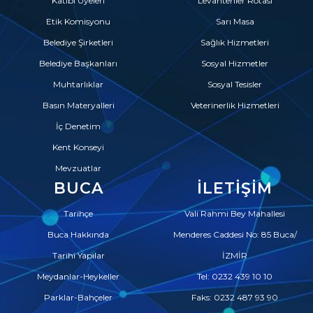
Katibi Üyeleri
Levantenler Rotası
Etik Komisyonu
Sarı Masa
Belediye Şirketleri
Sağlık Hizmetleri
Belediye Başkanları
Sosyal Hizmetler
Muhtarlıklar
Sosyal Tesisler
Basın Materyalleri
Veterinerlik Hizmetleri
İç Denetim
Kent Konseyi
Mevzuatlar
BUCA
İLETIŞIM
Tarihçe
Vali Rahmi Bey Mahallesi
Buca Hakkında
Menderes Caddesi No: 85 Buca/
Tarihi Yapılar
İZMİR
Meydanlar-Heykeller
Tel: 0232 439 10 10
Parklar-Bahçeler
Faks: 0232 487 93 90