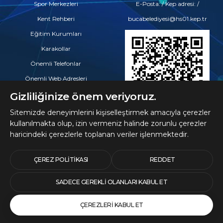
Spor Merkezleri
E-Posta: / Kep adresi: /
Kent Rehberi
bucabelediyesi@hs01.kep.tr
Eğitim Kurumları
Karakollar
Önemli Telefonlar
Önemli Web Adresleri
Eczaneler
Gizliliğinize önem veriyoruz.
Hastaneler ve Tıp Merkezleri
Sitemizde deneyimlerini kişiselleştirmek amacıyla çerezler
kullanılmakta olup, izin vermeniz halinde zorunlu çerezler
haricindeki çerezlerle toplanan veriler işlenmektedir.
© 2026 Telif Hakları
Buca Belediyesine Aittir
ÇEREZ POLITIKASI
REDDET
SADECE GEREKLI OLANLARI KABUL ET
ÇEREZLERI KABUL ET