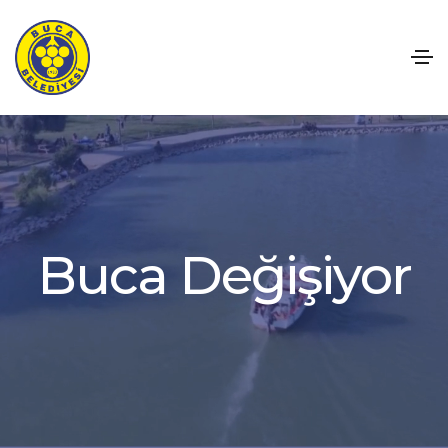
B
u
c
a
D
e
ğ
i
ş
i
y
o
r