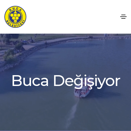
B
u
c
a
D
e
ğ
i
ş
i
y
o
r