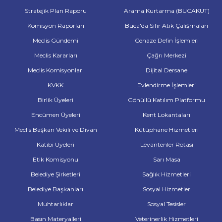
Stratejik Plan Raporu
Arama Kurtarma (BUCAKUT)
Komisyon Raporları
Buca'da Sıfır Atık Çalışmaları
Meclis Gündemi
Cenaze Defin İşlemleri
Meclis Kararları
Çağrı Merkezi
Meclis Komisyonları
Dijital Dersane
KVKK
Evlendirme İşlemleri
Birlik Üyeleri
Gönüllü Katılım Platformu
Encümen Üyeleri
Kent Lokantaları
Meclis Başkan Vekili ve Divan
Kütüphane Hizmetleri
Katibi Üyeleri
Levantenler Rotası
Etik Komisyonu
Sarı Masa
Belediye Şirketleri
Sağlık Hizmetleri
Belediye Başkanları
Sosyal Hizmetler
Muhtarlıklar
Sosyal Tesisler
Basın Materyalleri
Veterinerlik Hizmetleri