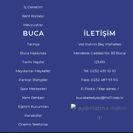
İç Denetim
Kent Konseyi
Mevzuatlar
BUCA
İLETIŞIM
Tarihçe
Vali Rahmi Bey Mahallesi
Buca Hakkında
Menderes Caddesi No: 85 Buca/
Tarihi Yapılar
İZMİR
Meydanlar-Heykeller
Tel: 0232 439 10 10
Parklar-Bahçeler
Faks: 0232 487 93 90
Spor Merkezleri
E-Posta: / Kep adresi: /
Kent Rehberi
bucabelediyesi@hs01.kep.tr
Eğitim Kurumları
Karakollar
Önemli Telefonlar