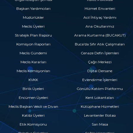
Başkan Yardımcıları
Hizmet Envanteri
Müdürlükler
Acil İhtiyaç Yardımı
Meclis Üyeleri
Ana Okullarımız
Stratejik Plan Raporu
Arama Kurtarma (BUCAKUT)
Komisyon Raporları
Buca'da Sıfır Atık Çalışmaları
Meclis Gündemi
Cenaze Defin İşlemleri
Meclis Kararları
Çağrı Merkezi
Meclis Komisyonları
Dijital Dersane
KVKK
Evlendirme İşlemleri
Birlik Üyeleri
Gönüllü Katılım Platformu
Encümen Üyeleri
Kent Lokantaları
Meclis Başkan Vekili ve Divan
Kütüphane Hizmetleri
Katibi Üyeleri
Levantenler Rotası
Etik Komisyonu
Sarı Masa