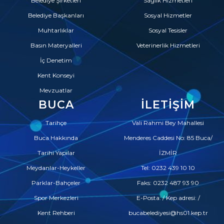
Belediye Şirketleri
Sağlık Hizmetleri
Belediye Başkanları
Sosyal Hizmetler
Muhtarlıklar
Sosyal Tesisler
Basın Materyalleri
Veterinerlik Hizmetleri
İç Denetim
Kent Konseyi
Mevzuatlar
BUCA
İLETIŞIM
Tarihçe
Vali Rahmi Bey Mahallesi
Buca Hakkında
Menderes Caddesi No: 85 Buca/
Tarihi Yapılar
İZMİR
Meydanlar-Heykeller
Tel: 0232 439 10 10
Parklar-Bahçeler
Faks: 0232 487 93 90
Spor Merkezleri
E-Posta: / Kep adresi: /
Kent Rehberi
bucabelediyesi@hs01.kep.tr