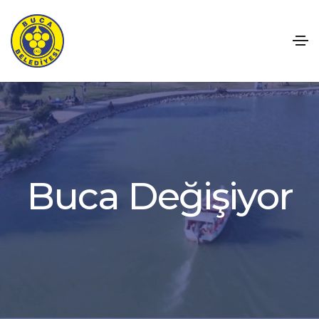
u
c
a
D
e
ğ
i
ş
i
y
o
r
B