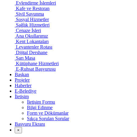
Evlendirme İşlemleri
Kafe ve Restoran
Sivil Savunma
Sosyal Hizmetler
Sağlık Hizmetleri
Cenaze İşleri
Ana Okullarımız
Kent Lokantaları
Levantenler Rotası
Dijital Dershane
Sarı Masa
Kütüphane Hizmetleri
E-Ruhsat Başvurusu
Başkan
Projeler
Haberler
E-Belediye
İletişim
İletişim Formu
Bilgi Edinme
Form ve Dökümanlar
Sıkça Sorulan Sorular
Başvuru Ekranı
×