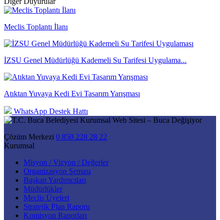
Diğer Duyurular
Meclis Toplantı İlanı
İZSU Genel Müdürlüğü Kademeli Su Tarifesi Uygulama...
Atıktan Yuvaya Kedi Evi Tasarım Yarışması
WhatsApp Destek Hattı
Çözüm Merkezi
0 850 228 28 22
Kurumsal
Misyon / Vizyon / Değerler
Organizasyon Şeması
Başkan Yardımcıları
Müdürlükler
Meclis Üyeleri
Stratejik Plan Raporu
Komisyon Raporları