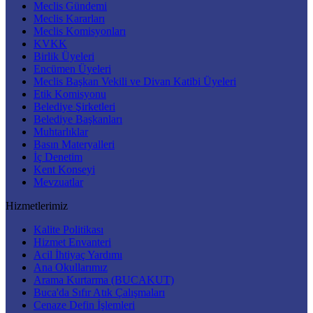
Meclis Gündemi
Meclis Kararları
Meclis Komisyonları
KVKK
Birlik Üyeleri
Encümen Üyeleri
Meclis Başkan Vekili ve Divan Katibi Üyeleri
Etik Komisyonu
Belediye Şirketleri
Belediye Başkanları
Muhtarlıklar
Basın Materyalleri
İç Denetim
Kent Konseyi
Mevzuatlar
Hizmetlerimiz
Kalite Politikası
Hizmet Envanteri
Acil İhtiyaç Yardımı
Ana Okullarımız
Arama Kurtarma (BUCAKUT)
Buca'da Sıfır Atık Çalışmaları
Cenaze Defin İşlemleri