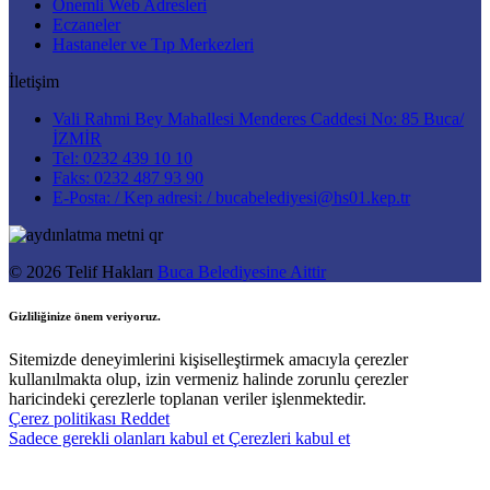
Önemli Web Adresleri
Eczaneler
Hastaneler ve Tıp Merkezleri
İletişim
Vali Rahmi Bey Mahallesi Menderes Caddesi No: 85 Buca/
İZMİR
Tel: 0232 439 10 10
Faks: 0232 487 93 90
E-Posta: / Kep adresi: / bucabelediyesi@hs01.kep.tr
© 2026 Telif Hakları
Buca Belediyesine Aittir
Gizliliğinize önem veriyoruz.
Sitemizde deneyimlerini kişiselleştirmek amacıyla çerezler
kullanılmakta olup, izin vermeniz halinde zorunlu çerezler
haricindeki çerezlerle toplanan veriler işlenmektedir.
Çerez politikası
Reddet
Sadece gerekli olanları kabul et
Çerezleri kabul et