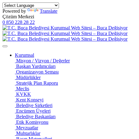
Powered by
Translate
Çözüm Merkezi
0 850 228 28 22
Kurumsal
Misyon / Vizyon / Değerler
Başkan Yardımcıları
Organizasyon Şeması
Müdürlükler
Stratejik Plan Raporu
Meclis
KVKK
Kent Konseyi
Belediye Şirketleri
Encümen Üyeleri
Belediye Başkanları
Etik Komisyonu
Mevzuatlar
Muhtarlıklar
Basın Materyalleri