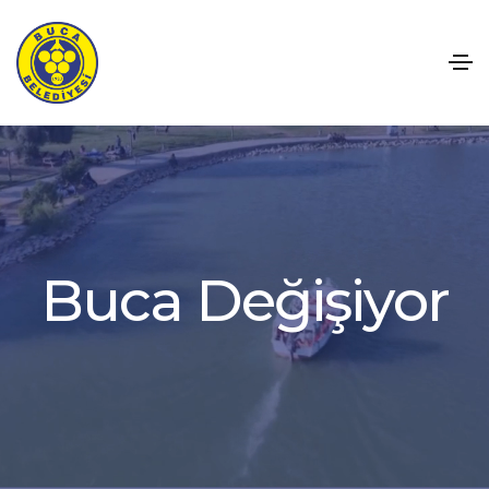
B
u
c
a
D
e
ğ
i
ş
i
y
o
r