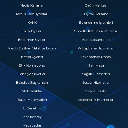
Meclis Kararları
Çağrı Merkezi
Meclis Komisyonları
Dijital Dersane
KVKK
Evlendirme İşlemleri
Birlik Üyeleri
Gönüllü Katılım Platformu
Encümen Üyeleri
Kent Lokantaları
Meclis Başkan Vekili ve Divan
Kütüphane Hizmetleri
Katibi Üyeleri
Levantenler Rotası
Etik Komisyonu
Sarı Masa
Belediye Şirketleri
Sağlık Hizmetleri
Belediye Başkanları
Sosyal Hizmetler
Muhtarlıklar
Sosyal Tesisler
Basın Materyalleri
Veterinerlik Hizmetleri
İç Denetim
Kent Konseyi
Mevzuatlar