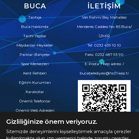
BUCA
İLETIŞIM
Tarihçe
Vali Rahmi Bey Mahallesi
Buca Hakkında
Menderes Caddesi No: 85 Buca/
Tarihi Yapılar
İZMİR
Meydanlar-Heykeller
Tel: 0232 439 10 10
Parklar-Bahçeler
Faks: 0232 487 93 90
Spor Merkezleri
E-Posta: / Kep adresi: /
Kent Rehberi
bucabelediyesi@hs01.kep.tr
Eğitim Kurumları
Karakollar
Önemli Telefonlar
Önemli Web Adresleri
Eczaneler
Gizliliğinize önem veriyoruz.
Hastaneler ve Tıp Merkezleri
Sitemizde deneyimlerini kişiselleştirmek amacıyla çerezler
kullanılmakta olup, izin vermeniz halinde zorunlu çerezler